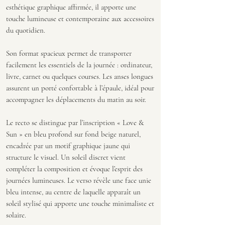
esthétique graphique affirmée, il apporte une
touche lumineuse et contemporaine aux accessoires
du quotidien.
Son format spacieux permet de transporter
facilement les essentiels de la journée : ordinateur,
livre, carnet ou quelques courses. Les anses longues
assurent un porté confortable à l’épaule, idéal pour
accompagner les déplacements du matin au soir.
Le recto se distingue par l’inscription « Love &
Sun » en bleu profond sur fond beige naturel,
encadrée par un motif graphique jaune qui
structure le visuel. Un soleil discret vient
compléter la composition et évoque l’esprit des
journées lumineuses. Le verso révèle une face unie
bleu intense, au centre de laquelle apparaît un
soleil stylisé qui apporte une touche minimaliste et
solaire.