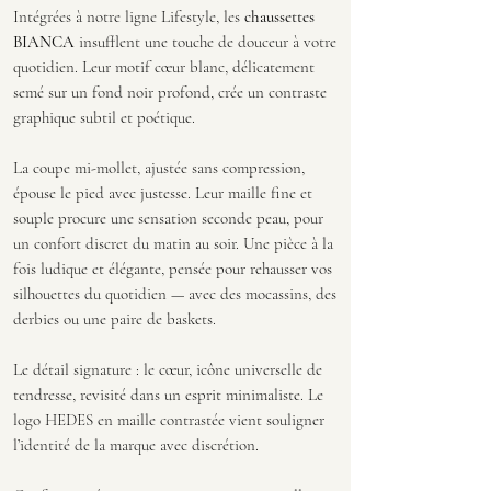
Intégrées à notre ligne Lifestyle, les
chaussettes
BIANCA
insufflent une touche de douceur à votre
quotidien. Leur motif cœur blanc, délicatement
semé sur un fond noir profond, crée un contraste
graphique subtil et poétique.
La coupe mi-mollet, ajustée sans compression,
épouse le pied avec justesse. Leur maille fine et
souple procure une sensation seconde peau, pour
un confort discret du matin au soir. Une pièce à la
fois ludique et élégante, pensée pour rehausser vos
silhouettes du quotidien — avec des mocassins, des
derbies ou une paire de baskets.
Le détail signature : le cœur, icône universelle de
tendresse, revisité dans un esprit minimaliste. Le
logo HEDES en maille contrastée vient souligner
l’identité de la marque avec discrétion.