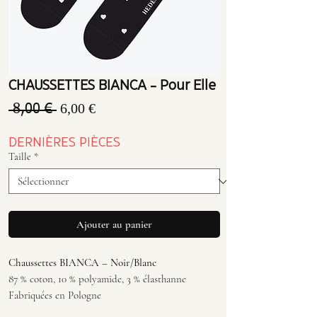
CHAUSSETTES BIANCA - Pour Elle
Prix
Prix
6,00 €
 8,00 € 
original
promotionnel
DERNIÈRES PIÈCES
Taille
*
Ajouter au panier
Chaussettes BIANCA – Noir/Blanc
87 % coton, 10 % polyamide, 3 % élasthanne
Fabriquées en Pologne