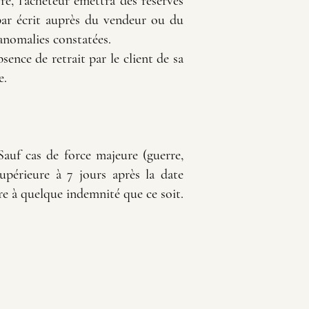
é, l'acheteur émettra des réserves
n par écrit auprès du vendeur ou du
 anomalies constatées.
bsence de retrait par le client de sa
e.
Sauf cas de force majeure (guerre,
supérieure à 7 jours après la date
re à quelque indemnité que ce soit.