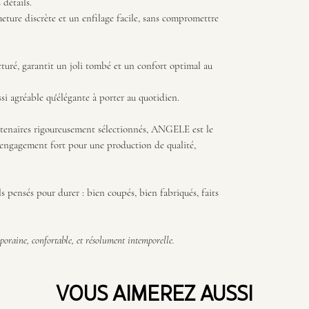
 détails.
eture discrète et un enfilage facile, sans compromettre
ucturé, garantit un joli tombé et un confort optimal au
ssi agréable qu'élégante à porter au quotidien.
rtenaires rigoureusement sélectionnés, ANGELE est le
un engagement fort pour une production de qualité,
 pensés pour durer : bien coupés, bien fabriqués, faits
oraine, confortable, et résolument intemporelle.
VOUS AIMEREZ AUSSI