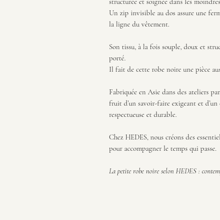
structurée et soignée dans les moindres
Un zip invisible au dos assure une ferm
la ligne du vêtement.
Son tissu, à la fois souple, doux et str
porté.
Il fait de cette robe noire une pièce au
Fabriquée en Asie dans des ateliers pa
fruit d’un savoir-faire exigeant et d’
respectueuse et durable.
Chez HEDES, nous créons des essentiels
pour accompagner le temps qui passe.
La petite robe noire selon HEDES : contemp