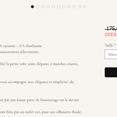
 175,
OPÉR
Taille
*
 % rayonne – 8 % élasthanne
goureusement sélectionnés.
Sélec
lité la petite robe noire élégante à manches courtes,
le vous accompagne avec élégance et simplicité, du
eur par une fausse patte de boutonnage sur le devant
ont finis par un ourlet net, pour une silhouette fluide,