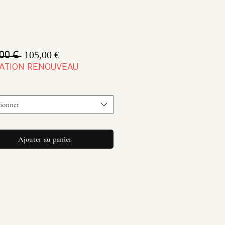
Prix
Prix
105,00 €
00 € 
original
promotionnel
ATION RENOUVEAU
tionner
Ajouter au panier