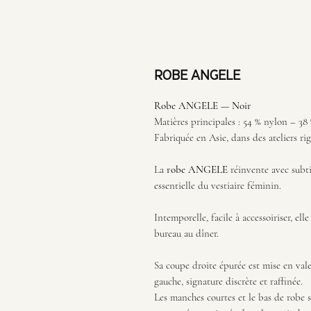
ROBE ANGELE
Robe ANGELE — Noir
Matières principales : 54 % nylon – 38
Fabriquée en Asie, dans des ateliers ri
La
robe ANGELE
réinvente avec subti
essentielle du vestiaire féminin.
Intemporelle, facile à accessoiriser, el
bureau au dîner.
Sa coupe droite épurée est mise en val
gauche, signature discrète et raffinée.
Les manches courtes et le bas de robe s