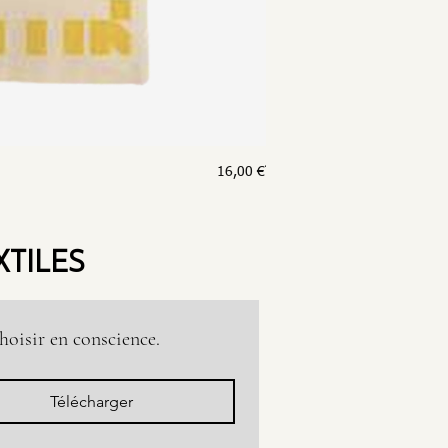
Prix
16,00 €
TOTE BAG CÔME
XTILES
oisir en conscience.
Télécharger