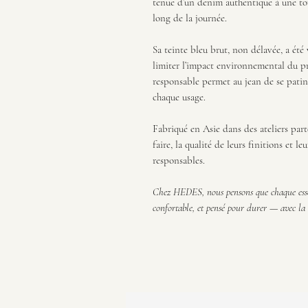
tenue d’un denim authentique à une to
long de la journée.
Sa teinte bleu brut, non délavée, a été
limiter l’impact environnemental du pr
responsable permet au jean de se patin
chaque usage.
Fabriqué en Asie dans des ateliers parte
faire, la qualité de leurs finitions et
responsables.
Chez HEDES, nous pensons que chaque essen
confortable, et pensé pour durer — avec la 