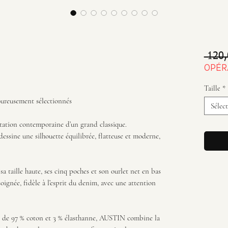
 120,
OPÉR
Taille
*
goureusement sélectionnés
Sélec
tation contemporaine d’un grand classique.
dessine une silhouette équilibrée, flatteuse et moderne,
a taille haute, ses cinq poches et son ourlet net en bas
ignée, fidèle à l’esprit du denim, avec une attention
 de 97 % coton et 3 % élasthanne, AUSTIN combine la