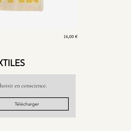
Prix
16,00 €
TOTE BAG CÔME
XTILES
oisir en conscience.
Télécharger