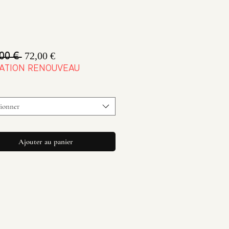
Prix
Prix
72,00 €
00 € 
original
promotionnel
ATION RENOUVEAU
tionner
Ajouter au panier