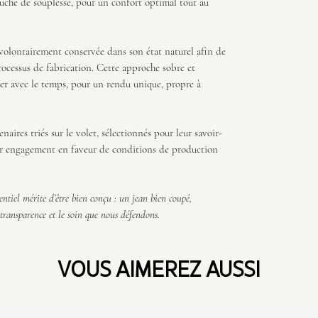
uche de souplesse, pour un confort optimal tout au
 volontairement conservée dans son état naturel afin de
ocessus de fabrication. Cette approche sobre et
er avec le temps, pour un rendu unique, propre à
naires triés sur le volet, sélectionnés pour leur savoir-
 leur engagement en faveur de conditions de production
tiel mérite d’être bien conçu : un jean bien coupé,
transparence et le soin que nous défendons.
VOUS AIMEREZ AUSSI